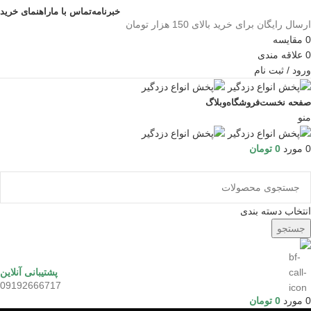
خبرنامه
تماس با ما
راهنمای خرید
ارسال رایگان برای خرید بالای 150 هزار تومان
0
مقايسه
0
علاقه مندی
ورود / ثبت نام
صفحه نخست
فروشگاه
وبلاگ
منو
0
مورد
0
تومان
مرور دسته ها
انتخاب دسته بندی
جستجو
پشتیبانی آنلاین
09192666717
0
مورد
0
تومان