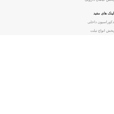
لینک های مفید
دکوراسیون داخلی
پخش انواع تبلت
پخش انواع لپ تاپ
پخش بنر و فلکس
طراحس وب سایت
تبلیغات رایگان
اپلیکیشن ما را نصب کنید :