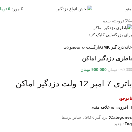
منو
0
مورد
0
توما
-5%
فروخته شده
برای بزرگنمایی کلیک کنید
خانه
دزد گیر GMK
بازگشت به محصولات
باطری دزدگیر اماکن
900,000
تومان
950,000
تومان
باتری 7 امپر 12 ولت دزدگیر اماکن
ناموجود
افزودن به علاقه مندی
Categories:
دزد گیر GMK
,
سایر برندها
Tag:
جدید