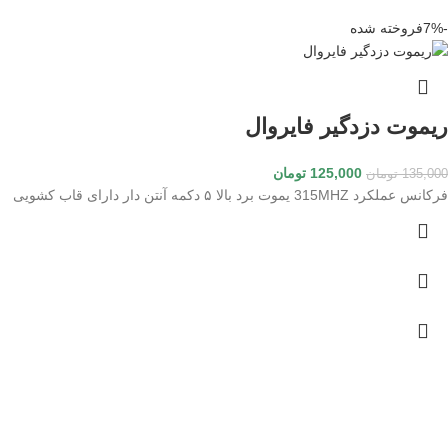
-7%
فروخته شده
ریموت دزدگیر فایروال
125,000
تومان
135,000
تومان
فرکانس عملکرد 315MHZ یموت برد بالا ۵ دکمه آنتن دار دارای قاب کشویی
ارسال رایگان
لورم ایپسوم یا طرح‌نما