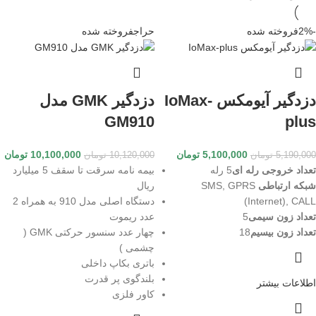
-2%
فروخته شده
حراج
فروخته شده
دزدگیر آیومکس IoMax-
دزدگیر GMK مدل
GM910
plus
5,100,000
تومان
10,100,000
تومان
5,190,000
تومان
10,120,000
تومان
تعداد خروجی رله ای
5 رله
بیمه نامه سرقت تا سقف 5 میلیارد
شبکه ارتباطی
SMS, GPRS
ریال
(Internet), CALL
دستگاه اصلی مدل 910 به همراه 2
تعداد زون سیمی
5
عدد ریموت
تعداد زون بیسیم
18
چهار عدد سنسور حرکتی GMK (
چشمی )
باتری بکاپ داخلی
بلندگوی پر قدرت
اطلاعات بیشتر
کاور فلزی