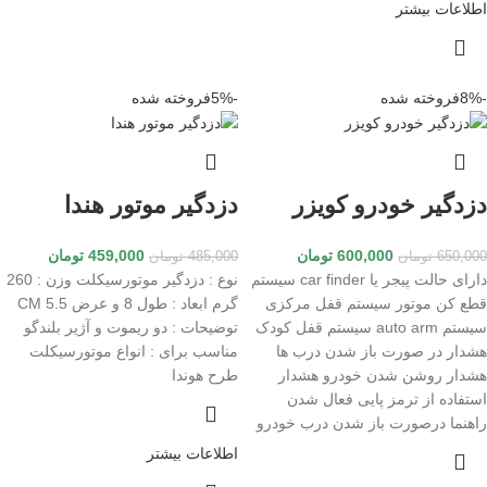
اطلاعات بیشتر
-8%
فروخته شده
-5%
فروخته شده
دزدگیر خودرو کویزر
دزدگیر موتور هندا
600,000
تومان
459,000
تومان
650,000
تومان
485,000
تومان
دارای حالت پیجر یا car finder سیستم
نوع : دزدگیر موتورسیکلت وزن : 260
قطع کن موتور سیستم قفل مرکزی
گرم ابعاد : طول 8 و عرض 5.5 CM
سیستم auto arm سیستم قفل کودک
توضیحات : دو ریموت و آژیر بلندگو
هشدار در صورت باز شدن درب ها
مناسب برای : انواع موتورسیکلت
هشدار روشن شدن خودرو هشدار
طرح هوندا
استفاده از ترمز پایی فعال شدن
راهنما درصورت باز شدن درب خودرو
اطلاعات بیشتر