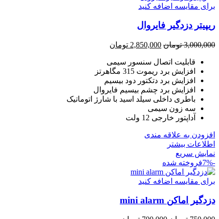
برای مقایسه اضافه کنید
ریپیتر دزدگیر فایروال
قیمت
قیمت
3,000,000
تومان
2,850,000
تومان
اصلی
فعلی
قابلیت اتصال سنسور سیمی
3,000,000 تومان
2,850,000 تومان
افزایش برد ریموت 315 مگاهرتز
بود.
است.
افزایش برد دتکتور دود بیسیم
افزایش برد چشم بیسیم فایروال
باطری داخلی سیلد اسید با شارژ اتوماتیک
سه زون سیمی
آداپتور خارجی 12 ولت
افزودن به علاقه مندی
اطلاعات بیشتر
نمایش سریع
-7%
فروخته شده
برای مقایسه اضافه کنید
دزدگیر اماکن mini alarm
قیمت
قیمت