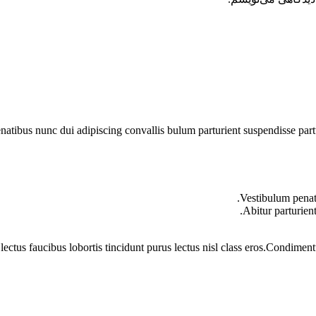
ibus nunc dui adipiscing convallis bulum parturient suspendisse partur
Vestibulum penati
Abitur parturien
lectus faucibus lobortis tincidunt purus lectus nisl class eros.Condime