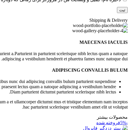
Shipping & Delivery
MAECENAS IACULIS
ient a.Parturient in parturient scelerisque nibh lectus quam a natoque
adipiscing a vestibulum hendrerit et pharetra fames nunc natoque dui.
ADIPISCING CONVALLIS BULUM
bus nunc dui adipiscing convallis bulum parturient suspendisse.
t praesent lectus quam a natoque adipiscing a vestibulum hendre.
Diam parturient dictumst parturient scelerisque nibh lectus.
ntum a et ullamcorper dictumst mus et tristique elementum nam inceptos
hac parturient scelerisque vestibulum amet elit ut volutpat.
محصولات بیشتر
-5%
فروخته شده