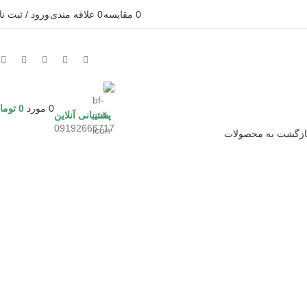
0
مقايسه
0
علاقه مندی
ورود / ثبت نا
0
مورد
0
توما
پشتیبانی آنلاین
09192666717
ازگشت به محصولات