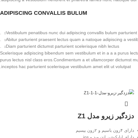
ADIPISCING CONVALLIS BULUM
Vestibulum penatibus nunc dui adipiscing convallis bulum parturient
Abitur parturient praesent lectus quam a natoque adipiscing a vesti
Diam parturient dictumst parturient scelerisque nibh lectus.
Scelerisque adipiscing bibendum sem vestibulum et in a a a purus lectus
purus lectus nisl class eros.Condimentum a et ullamcorper dictumst m
inceptos hac parturient scelerisque vestibulum amet elit ut volutpat.
دزدگیر زیرو مدل Z1
دارای ۴زون باسیم و ۲زون بیسیم
دارای اپلیکیشن اندروید و ios