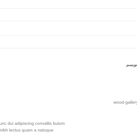
نویسم.
nc dui adipiscing convallis bulum
e nibh lectus quam a natoque