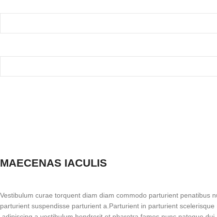
MAECENAS IACULIS
Vestibulum curae torquent diam diam commodo parturient penatibus nu
parturient suspendisse parturient a.Parturient in parturient scelerisqu
adipiscing a vestibulum hendrerit et pharetra fames nunc natoque dui.