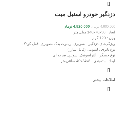
دزدگیر خودرو استیل میت
4,820,000
تومان
4,900,000
تومان
ابعاد
: 140x70x30 میلی‌متر
وزن
: 120 گرم
ویژگی‌های دزدگیر
: تصویری, ریموت یدک تصویری, قفل کودک
نوع باتری
: لیتیومی (قابل شارژ)
نوع حسگر
: آلتراسونیک, سوئیچ, ضربه ای
ابعاد بسته‌بندی
: 40x24x8 سانتی‌متر
اطلاعات بیشتر