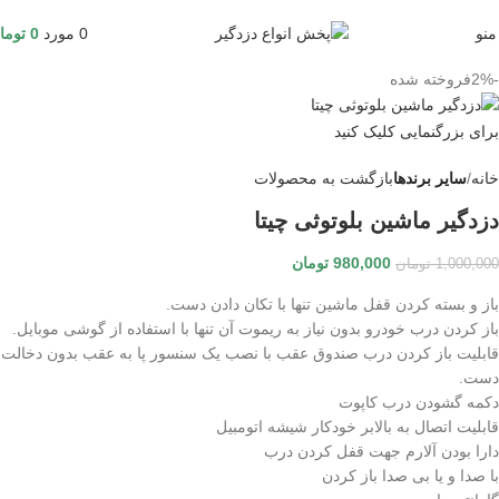
منو
0
مورد
0
توما
-2%
فروخته شده
برای بزرگنمایی کلیک کنید
خانه
سایر برندها
بازگشت به محصولات
دزدگیر ماشین بلوتوثی چیتا
980,000
تومان
1,000,000
تومان
باز و بسته کردن قفل ماشین تنها با تکان دادن دست.
باز کردن درب خودرو بدون نیاز به ریموت آن تنها با استفاده از گوشی موبایل.
قابلیت باز کردن درب صندوق عقب با نصب یک سنسور پا به عقب بدون دخالت
دست.
دکمه گشودن درب کاپوت
قابلیت اتصال به بالابر خودکار شیشه اتومبیل
دارا بودن آلارم جهت قفل کردن درب
با صدا و یا بی صدا باز کردن