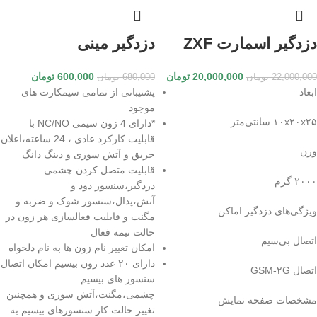
دزدگیر اسمارت ZXF
دزدگیر مینی
20,000,000
تومان
600,000
تومان
22,000,000
تومان
680,000
تومان
ابعاد
پشتیبانی از تمامی سیمکارت های
موجود
۱۰x۲۰x۲۵ سانتی‌متر
*دارای 4 زون سیمی NC/NO با
قابلیت کارکرد عادی ، 24 ساعته،اعلان
وزن
حریق و آتش سوزی و دینگ دانگ
قابلیت متصل کردن چشمی
۲۰۰۰ گرم
دزدگیر،سنسور دود و
آتش،پدال،سنسور شوک و ضربه و
ویژگی‌های دزدگیر اماکن
مگنت و قابلیت فعالسازی هر زون در
حالت نیمه فعال
اتصال بی‌سیم
امکان تغییر نام زون ها به نام دلخواه
دارای ۲۰ عدد زون بیسیم امکان اتصال
اتصال GSM‎-۲G
سنسور های بیسیم
چشمی،مگنت،آتش سوزی و همچنین
مشخصات صفحه نمایش
تغییر حالت کار سنسورهای بیسیم به