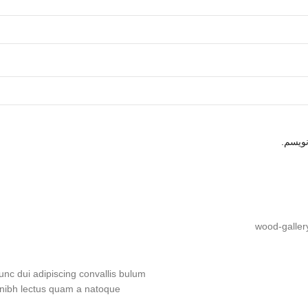
نویسم.
nc dui adipiscing convallis bulum
e nibh lectus quam a natoque