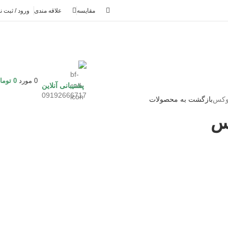
مقايسه
علاقه مندی
ورود / ثبت ن
0
مورد
0
توما
پشتیبانی آنلاین
09192666717
دوکس
بازگشت به محصولات
کس