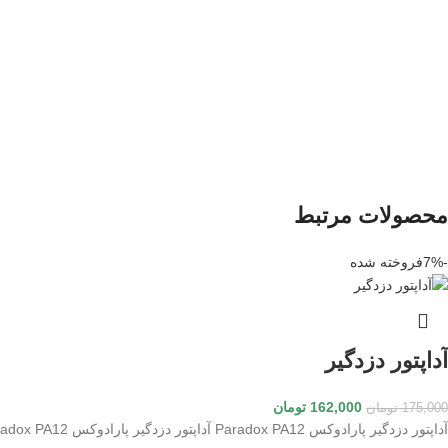
محصولات مرتبط
-7%
فروخته شده
آداپتور دزدگیر
162,000
تومان
175,000
تومان
آداپتور دزدگیر پارادوکس Paradox PA12 آداپتور دزدگیر پارادوکس Paradox PA12 برای استفاده کنترل پنل پارادوکس سری ماژلان شامل MG6130, MG6160