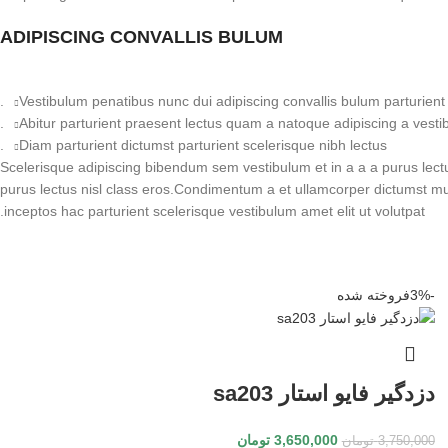
ADIPISCING CONVALLIS BULUM
Vestibulum penatibus nunc dui adipiscing convallis bulum parturient
Abitur parturient praesent lectus quam a natoque adipiscing a vesti
Diam parturient dictumst parturient scelerisque nibh lectus.
Scelerisque adipiscing bibendum sem vestibulum et in a a a purus lectus
purus lectus nisl class eros.Condimentum a et ullamcorper dictumst m
inceptos hac parturient scelerisque vestibulum amet elit ut volutpat.
-3%
فروخته شده
دزدگیر فایو استار sa203
3,650,000
تومان
3,750,000
تومان