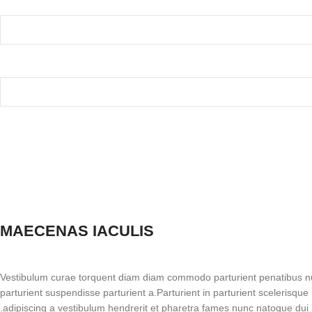
MAECENAS IACULIS
Vestibulum curae torquent diam diam commodo parturient penatibus nu
parturient suspendisse parturient a.Parturient in parturient scelerisqu
adipiscing a vestibulum hendrerit et pharetra fames nunc natoque dui.